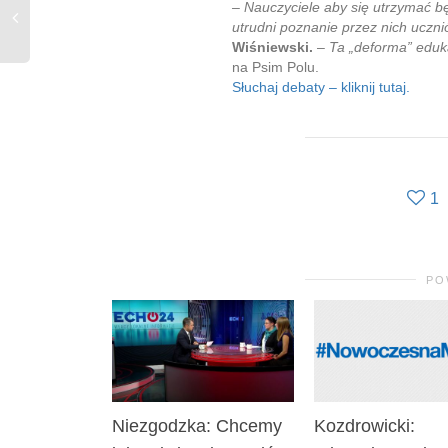
– Nauczyciele aby się utrzymać bę
utrudni poznanie przez nich uczni
Wiśniewski.
–
Ta „deforma” eduk
na Psim Polu.
Słuchaj debaty – kliknij tutaj.
1
PO
Niezgodzka: Chcemy
Kozdrowicki: