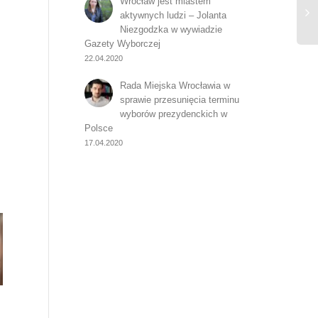
Wrocław jest miastem
aktywnych ludzi – Jolanta
Niezgodzka w wywiadzie
Gazety Wyborczej
22.04.2020
Rada Miejska Wrocławia w
sprawie przesunięcia terminu
wyborów prezydenckich w
Polsce
17.04.2020
Szczygłowska o
Dolny Śląsk bez
Iw