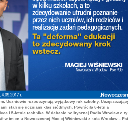
tem. Uczniowie rozpoczynają wyjątkowy rok szkolny. Uczęszczając
mi stali się uczniami klas siódmych. Powróciła 8-letnia
icea i 5-letnie technika. W debacie politycznej Radia Wrocław o t
ił w imieniu Nowoczesnej Maciej Wiśniewski z koła Wrocław – Ps