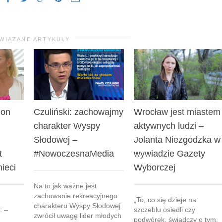
WIĄZANE ARTYKUŁY
ion
Czuliński: zachowajmy
Wrocław jest miastem
charakter Wyspy
aktywnych ludzi –
Słodowej –
Jolanta Niezgodzka w
t
#NowoczesnaMedia
wywiadzie Gazety
ieci
Wyborczej
Na to jak ważne jest
zachowanie rekreacyjnego
„To, co się dzieje na
charakteru Wyspy Słodowej
: –
szczeblu osiedli czy
zwrócił uwagę lider młodych
podwórek, świadczy o tym,