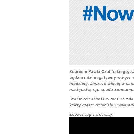
Zdaniem Pawła Czulińskiego, s
będzie miał negatywny wpływ 
niedzielę. Jeszcze więcej w sa
następstw, np. spada konsump
Szef młodzieżówki zwracał równi
którzy często dorabiają w weeken
Zobacz zapis z debaty: