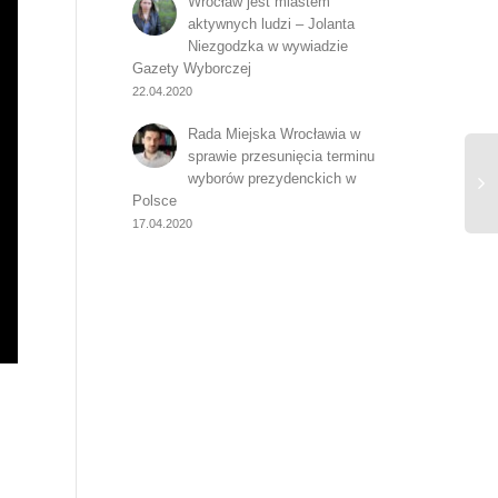
Wrocław jest miastem
aktywnych ludzi – Jolanta
Niezgodzka w wywiadzie
Gazety Wyborczej
22.04.2020
Rada Miejska Wrocławia w
sprawie przesunięcia terminu
wyborów prezydenckich w
Polsce
17.04.2020
Sp
No
ra
Wr