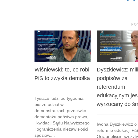
PO
Wiśniewski: to, co robi
Dyszkiewicz: mil
PiS to zwykła demolka
podpisów za
referendum
edukacyjnym jes
Tysiące ludzi od tygodnia
wyrzucany do śm
bierze udział w
demonstracjach przeciwko
demontażu państwa prawa,
likwidacji Sądu Najwyższego
Iwona Dyszkiewicz o
i ograniczenia niezawisłości
reformie edukacji PiS
sędziów....
Osiągnęliście szczyty