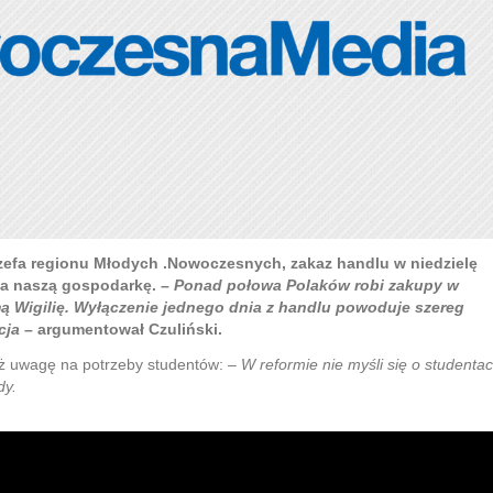
zefa regionu Młodych .Nowoczesnych, zakaz handlu w niedzielę
na naszą gospodarkę. –
Ponad połowa Polaków robi zakupy w
mą Wigilię. Wyłączenie jednego dnia z handlu powoduje szereg
cja
– argumentował Czuliński.
eż uwagę na potrzeby studentów:
– W reformie nie myśli się o studentac
dy.