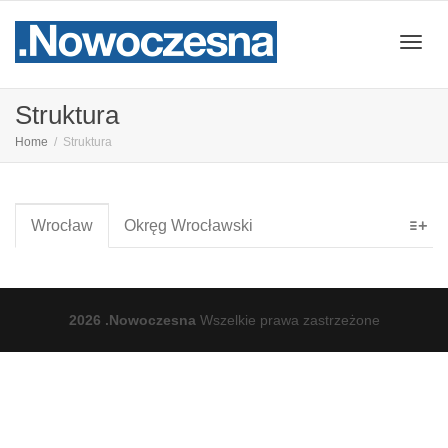
Przeł
Struktura
Home
Struktura
nawig
Wrocław
Okręg Wrocławski
2026 .Nowoczesna
Wszelkie prawa zastrzeżone