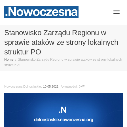
Przeł
Stanowisko Zarządu Regionu w
sprawie ataków ze strony lokalnych
nawig
struktur PO
Home
Stanowisko Zarządu Regionu w sprawie ataków ze strony lokalnych
struktur PO
,
,
,
10.05.2021
Aktualności
0
Nowoczesna Dolnoslaskie