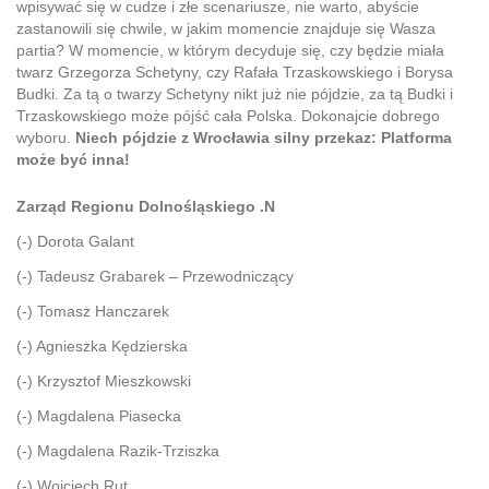
wpisywać się w cudze i złe scenariusze, nie warto, abyście
zastanowili się chwile, w jakim momencie znajduje się Wasza
partia? W momencie, w którym decyduje się, czy będzie miała
twarz Grzegorza Schetyny, czy Rafała Trzaskowskiego i Borysa
Budki. Za tą o twarzy Schetyny nikt już nie pójdzie, za tą Budki i
Trzaskowskiego może pójść cała Polska. Dokonajcie dobrego
wyboru.
Niech pójdzie z Wrocławia silny przekaz: Platforma
może być inna!
Zarząd Regionu Dolnośląskiego .N
(-) Dorota Galant
(-) Tadeusz Grabarek – Przewodniczący
(-) Tomasz Hanczarek
(-) Agnieszka Kędzierska
(-) Krzysztof Mieszkowski
(-) Magdalena Piasecka
(-) Magdalena Razik-Trziszka
(-) Wojciech Rut