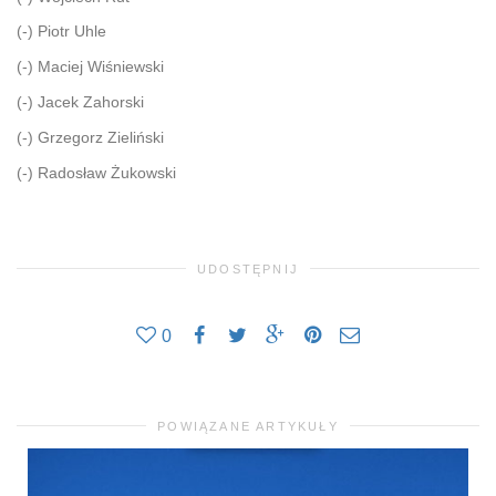
(-) Piotr Uhle
(-) Maciej Wiśniewski
(-) Jacek Zahorski
(-) Grzegorz Zieliński
(-) Radosław Żukowski
UDOSTĘPNIJ
0
POWIĄZANE ARTYKUŁY