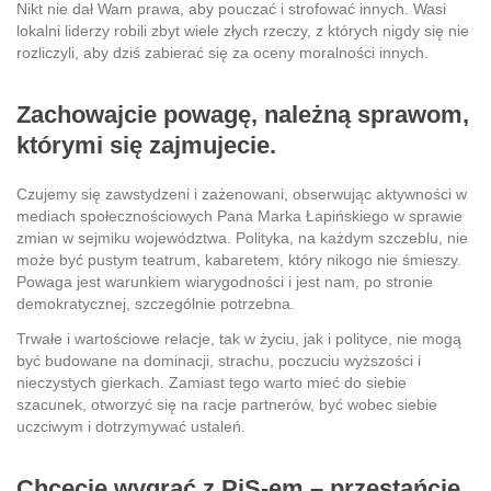
Nikt nie dał Wam prawa, aby pouczać i strofować innych. Wasi
lokalni liderzy robili zbyt wiele złych rzeczy, z których nigdy się nie
rozliczyli, aby dziś zabierać się za oceny moralności innych.
Zachowajcie powagę, należną sprawom,
którymi się zajmujecie.
Czujemy się zawstydzeni i zażenowani, obserwując aktywności w
mediach społecznościowych Pana Marka Łapińskiego w sprawie
zmian w sejmiku województwa. Polityka, na każdym szczeblu, nie
może być pustym teatrum, kabaretem, który nikogo nie śmieszy.
Powaga jest warunkiem wiarygodności i jest nam, po stronie
demokratycznej, szczególnie potrzebna.
Trwałe i wartościowe relacje, tak w życiu, jak i polityce, nie mogą
być budowane na dominacji, strachu, poczuciu wyższości i
nieczystych gierkach. Zamiast tego warto mieć do siebie
szacunek, otworzyć się na racje partnerów, być wobec siebie
uczciwym i dotrzymywać ustaleń.
Chcecie wygrać z PiS-em –
przestańcie