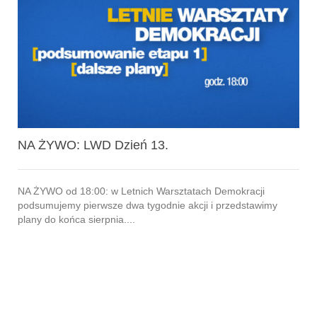
NA ŻYWO: LWD Dzień 13.
NA ŻYWO od 18:00: w Letnich Warsztatach Demokracji
podsumujemy pierwsze dwa tygodnie akcji i przedstawimy
plany do końca sierpnia....