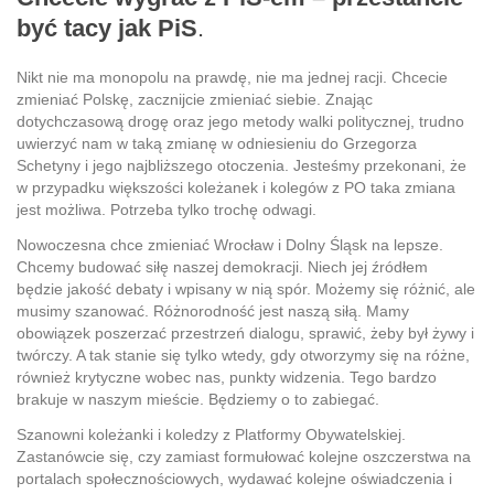
być tacy jak PiS
.
Nikt nie ma monopolu na prawdę, nie ma jednej racji. Chcecie
zmieniać Polskę, zacznijcie zmieniać siebie. Znając
dotychczasową drogę oraz jego metody walki politycznej, trudno
uwierzyć nam w taką zmianę w odniesieniu do Grzegorza
Schetyny i jego najbliższego otoczenia. Jesteśmy przekonani, że
w przypadku większości koleżanek i kolegów z PO taka zmiana
jest możliwa. Potrzeba tylko trochę odwagi.
Nowoczesna chce zmieniać Wrocław i Dolny Śląsk na lepsze.
Chcemy budować siłę naszej demokracji. Niech jej źródłem
będzie jakość debaty i wpisany w nią spór. Możemy się różnić, ale
musimy szanować. Różnorodność jest naszą siłą. Mamy
obowiązek poszerzać przestrzeń dialogu, sprawić, żeby był żywy i
twórczy. A tak stanie się tylko wtedy, gdy otworzymy się na różne,
również krytyczne wobec nas, punkty widzenia. Tego bardzo
brakuje w naszym mieście. Będziemy o to zabiegać.
Szanowni koleżanki i koledzy z Platformy Obywatelskiej.
Zastanówcie się, czy zamiast formułować kolejne oszczerstwa na
portalach społecznościowych, wydawać kolejne oświadczenia i