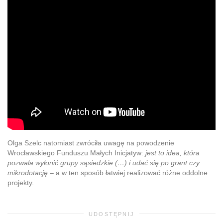
Olga Szelc natomiast zwróciła uwagę na powodzenie
Wrocławskiego Funduszu Małych Inicjatyw:
jest to idea, która
pozwala wyłonić grupy sąsiedzkie (…) i udać się po grant czy
mikrodotację
– a w ten sposób łatwiej realizować różne oddolne
projekty.
UDOSTĘPNIJ