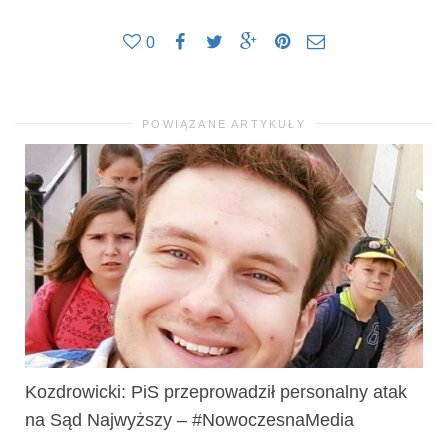
0
POWIĄZANE ARTYKUŁY
Kozdrowicki: PiS przeprowadził personalny atak
na Sąd Najwyższy – #NowoczesnaMedia