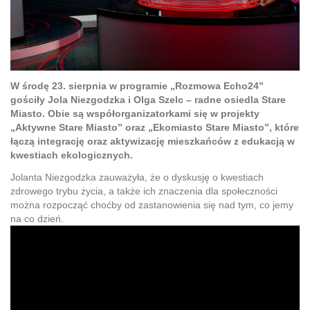
W środę 23. sierpnia w programie „Rozmowa Echo24”
gościły Jola Niezgodzka i Olga Szelc – radne osiedla Stare
Miasto. Obie są współorganizatorkami się w projekty
„Aktywne Stare Miasto” oraz „Ekomiasto Stare Miasto”, które
łączą integrację oraz aktywizację mieszkańców z edukacją w
kwestiach ekologicznych.
Jolanta Niezgodzka zauważyła, że o dyskusję o kwestiach
zdrowego trybu życia, a także ich znaczenia dla społeczności
można rozpocząć choćby od zastanowienia się nad tym, co jemy
na co dzień.