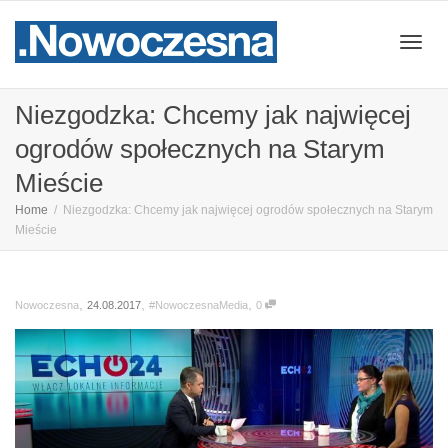
Przeł
Niezgodzka: Chcemy jak najwięcej
ogrodów społecznych na Starym
nawig
Mieście
Home
Niezgodzka: Chcemy jak najwięcej ogrodów społecznych na Starym
Mieście
,
,
,
24.08.2017
#NowoczesnaMedia
0
Nowoczesna