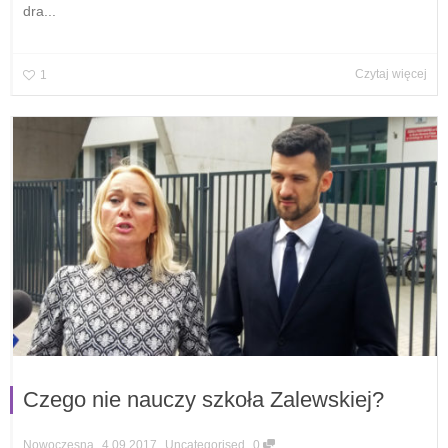
dra...
Czytaj więcej
1
Czego nie nauczy szkoła Zalewskiej?
,
,
,
4.09.2017
Uncategorised
0
Nowoczesna