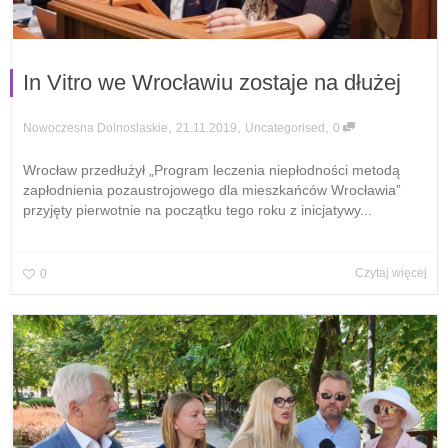
In Vitro we Wrocławiu zostaje na dłużej
,
,
,
21.11.2019
Uncategorised
0
Nowoczesna Dolnoslaskie
Wrocław przedłużył „Program leczenia niepłodności metodą
zapłodnienia pozaustrojowego dla mieszkańców Wrocławia”
przyjęty pierwotnie na początku tego roku z inicjatywy...
Czytaj więcej
0