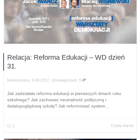
Relacja: Reforma Edukacji – WD dzień
31.
,
,
,
9.09.2017
Uncategorised
0
Nowoczesna
Jak zadziałała reforma edukacji w pierwszych dniach roku
szkolnego? Jak zachować neutralność polityczną i
światopoglądową szkoły? Jak reformować system...
Czytaj więcej
1