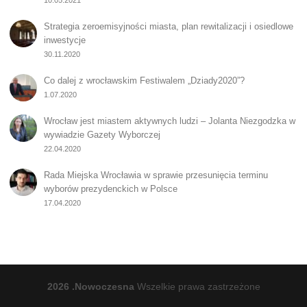
10.05.2021
Strategia zeroemisyjności miasta, plan rewitalizacji i osiedlowe
inwestycje
30.11.2020
Co dalej z wrocławskim Festiwalem „Dziady2020”?
1.07.2020
Wrocław jest miastem aktywnych ludzi – Jolanta Niezgodzka w
wywiadzie Gazety Wyborczej
22.04.2020
Rada Miejska Wrocławia w sprawie przesunięcia terminu
wyborów prezydenckich w Polsce
17.04.2020
2026 .Nowoczesna
Wszelkie prawa zastrzeżone