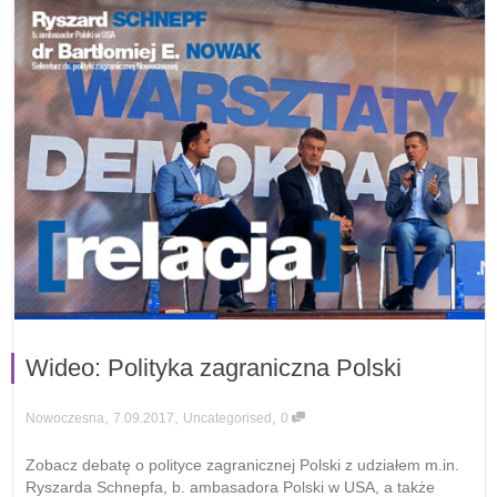
Wideo: Polityka zagraniczna Polski
,
,
,
7.09.2017
Uncategorised
0
Nowoczesna
Zobacz debatę o polityce zagranicznej Polski z udziałem m.in.
Ryszarda Schnepfa, b. ambasadora Polski w USA, a także