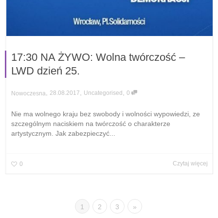
17:30 NA ŻYWO: Wolna twórczość –
LWD dzień 25.
,
,
,
28.08.2017
Uncategorised
0
Nowoczesna
Nie ma wolnego kraju bez swobody i wolności wypowiedzi, ze
szczególnym naciskiem na twórczość o charakterze
artystycznym. Jak zabezpieczyć...
Czytaj więcej
0
1
2
3
»