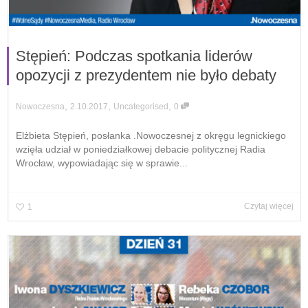
Stępień: Podczas spotkania liderów
opozycji z prezydentem nie było debaty
,
,
,
2.10.2017
Uncategorised
0
Nowoczesna
Elżbieta Stępień, posłanka .Nowoczesnej z okręgu legnickiego
wzięła udział w poniedziałkowej debacie politycznej Radia
Wrocław, wypowiadając się w sprawie...
Czytaj więcej
1