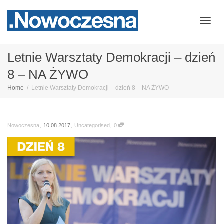
Przeł
Letnie Warsztaty Demokracji – dzień
8 – NA ŻYWO
nawig
Home
Letnie Warsztaty Demokracji – dzień 8 – NA ŻYWO
,
,
,
10.08.2017
Uncategorised
0
Nowoczesna