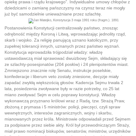
opiekę prawa i rządu krajowego”. Indywidualne umowy chłopów z
dziedzicami o zamianę pańszczyzny na czynsz teraz nie mogły
już być samodzielnie unieważniane przez szlachtę.
Postanowienia Konstytucji centralizowały państwo, znosząc
odrębność między Koroną i Litwą, wprowadzając jednolity rząd,
skarb i wojsko. Za religię panującą uznano katolicyzm, przy
zupełnej tolerancji innych, uznanych przez państwo wyznań.
Konstytucja wprowadziła trójpodział władzy: władzę
ustawodawczą miał sprawować dwuizbowy Sejm, składający się
ze szlachty-posesjonatów (204 posłów) i 24 plenipotentów miast.
Zmniejszono znacznie rolę Senatu, instrukcje poselskie,
konfederacje i liberum veto zostały zniesione, decyzje miały
zapadać zwykłą większością głosów. Kadencja Sejmu trwała 2
lata, posiedzenia zwoływane były w razie potrzeby, co 25 lat
miano zwoływać Sejm w celu poprawy konstytucji. Władzę
wykonawczą przyznano królowi wraz z Radą, tzw. Strażą Praw,
złożoną z prymasa i 5 ministrów: policji, pieczęci, czyli spraw
wewnętrznych, interesów zagranicznych, wojny i skarbu,
mianowanych przez króla. Ministrowie odpowiadali przed Sejmem
za podpisane przez siebie akty. Król był przewodniczącym Straży,
miał prawo nominacji biskupów, senatorów, ministrów, urzędników