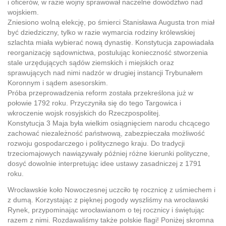
i oficerów, w razie wojny sprawował naczelne dowództwo nad
wojskiem.
Zniesiono wolną elekcję, po śmierci Stanisława Augusta tron miał
być dziedziczny, tylko w razie wymarcia rodziny królewskiej
szlachta miała wybierać nową dynastię. Konstytucja zapowiadała
reorganizację sądownictwa, postulując konieczność stworzenia
stale urzędujących sądów ziemskich i miejskich oraz
sprawujących nad nimi nadzór w drugiej instancji Trybunałem
Koronnym i sądem asesorskim.
Próba przeprowadzenia reform została przekreślona już w
połowie 1792 roku. Przyczyniła się do tego Targowica i
wkroczenie wojsk rosyjskich do Rzeczpospolitej.
Konstytucja 3 Maja była wielkim osiągnięciem narodu chcącego
zachować niezależność państwową, zabezpieczała możliwość
rozwoju gospodarczego i politycznego kraju. Do tradycji
trzeciomajowych nawiązywały później różne kierunki polityczne,
dosyć dowolnie interpretując idee ustawy zasadniczej z 1791
roku.
Wrocławskie koło Nowoczesnej uczciło tę rocznicę z uśmiechem i
z dumą. Korzystając z pięknej pogody wyszliśmy na wrocławski
Rynek, przypominając wrocławianom o tej rocznicy i świętując
razem z nimi. Rozdawaliśmy także polskie flagi! Poniżej skromna