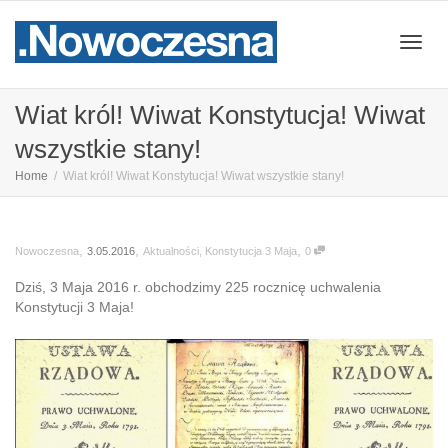
Przeł
Wiat król! Wiwat Konstytucja! Wiwat
wszystkie stany!
nawig
Home
Wiat król! Wiwat Konstytucja! Wiwat wszystkie stany!
,
,
,
3.05.2016
Aktualności
,
Konstytucja 3 Maja
0
Nowoczesna
Dziś, 3 Maja 2016 r. obchodzimy 225 rocznicę uchwalenia
Konstytucji 3 Maja!