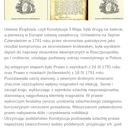
Ustawa Rządowa
, czyli Konstytucja 3 Maja, była drugą na świecie,
a pierwszą w Europie ustawą zasadniczą. Uchwalona na Sejmie
Czteroletnim w 1791 roku przez stronnictwo patriotyczne jako
rezultat kompromisu ze stronnictwem królewskim, była wynikiem
dążeń do naprawy stosunków wewnętrznych w Rzeczpospolitej
po I rozbiorze, ustalając podstawy ustroju nowożytnego w Polsce.
Jej wstępnym etapem było
Prawo o sejmikach
z 24 III 1791 roku
oraz
Prawo o miastach
(królewskich) z 18 IV 1791 roku.
Pozostawiała ustrój stanowy, z pewnymi drobnymi zmianami:
znacznie uszczuplono wpływy magnaterii na elekcję, Senat i
zarząd kraju, wykluczając z sejmików szlachtę nieposesjonatów,
stanowiącą najgorliwszą klientelę magnatów. W prawie
wyborczym feudalny cenzus urodzenia szlacheckiego zastąpiono
burżuazyjnym cenzusem posiadania. Mieszczanom zatwierdzono
prawo nabywania dóbr i uzyskiwania nobilitacji.
Utrzymując poddaństwo Konstytucja pozbawiała szlachtę prawa
najwyższej zwierzchności wobec poddanych, przyjmując ich „pod