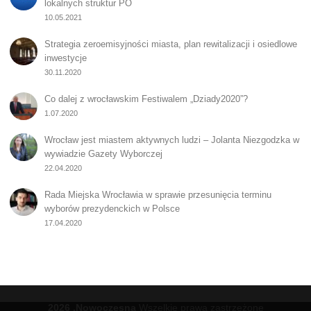
lokalnych struktur PO
10.05.2021
Strategia zeroemisyjności miasta, plan rewitalizacji i osiedlowe
inwestycje
30.11.2020
Co dalej z wrocławskim Festiwalem „Dziady2020”?
1.07.2020
Wrocław jest miastem aktywnych ludzi – Jolanta Niezgodzka w
wywiadzie Gazety Wyborczej
22.04.2020
Rada Miejska Wrocławia w sprawie przesunięcia terminu
wyborów prezydenckich w Polsce
17.04.2020
2026 .Nowoczesna
Wszelkie prawa zastrzeżone