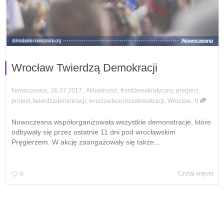
Wrocław Twierdzą Demokracji
,
,
26.07.2017
Aktualności
,
frontdemokratyczny
,
pregierz
,
Nowoczesna
,
protest
,
twierdzademokracji
,
wroclawtwierdzademokracji
,
Wrocław
0
Nowoczesna współorganizowała wszystkie demonstracje, które
odbywały się przez ostatnie 11 dni pod wrocławskim
Pręgierzem. W akcję zaangażowały się także...
Czytaj więcej
0