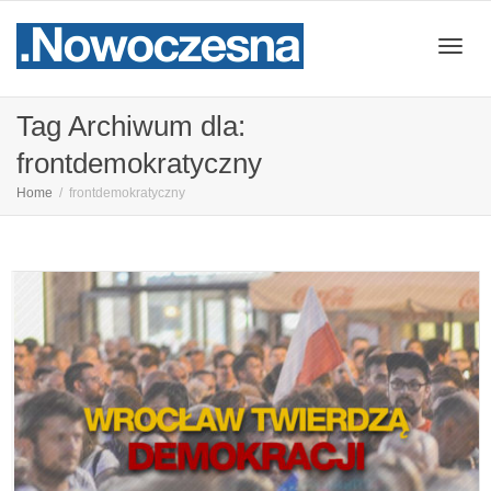
Przeł
Tag Archiwum dla:
frontdemokratyczny
nawig
Home
frontdemokratyczny