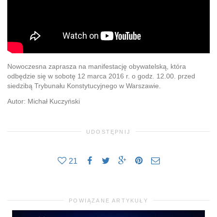
Nowoczesna zaprasza na manifestację obywatelską, która
odbędzie się w sobotę 12 marca 2016 r. o godz. 12.00. przed
siedzibą Trybunału Konstytucyjnego w Warszawie.
Autor: Michał Kuczyński
UDOSTĘPNIJ
21
POWIĄZANE ARTYKUŁY