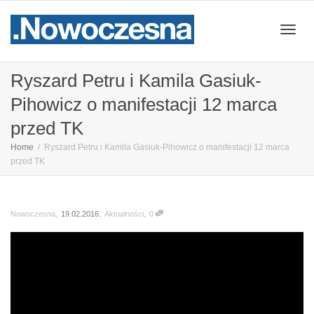
Przeł
Ryszard Petru i Kamila Gasiuk-
Pihowicz o manifestacji 12 marca
nawig
przed TK
Home
Ryszard Petru i Kamila Gasiuk-Pihowicz o manifestacji 12 marca
przed TK
,
,
,
19.02.2016
Aktualności
0
Nowoczesna