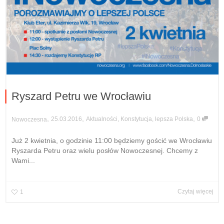
Ryszard Petru we Wrocławiu
,
,
,
25.03.2016
Aktualności
,
Konstytucja
,
lepsza Polska
0
Nowoczesna
Już 2 kwietnia, o godzinie 11:00 będziemy gościć we Wrocławiu
Ryszarda Petru oraz wielu posłów Nowoczesnej. Chcemy z
Wami...
Czytaj więcej
1