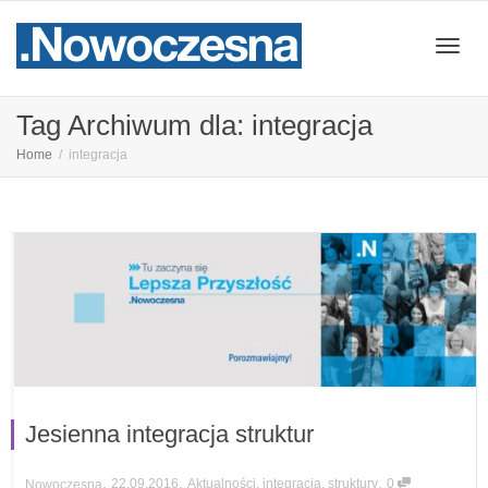
Przeł
Tag Archiwum dla: integracja
Home
integracja
nawig
Jesienna integracja struktur
,
,
,
22.09.2016
Aktualności
,
integracja
,
struktury
0
Nowoczesna