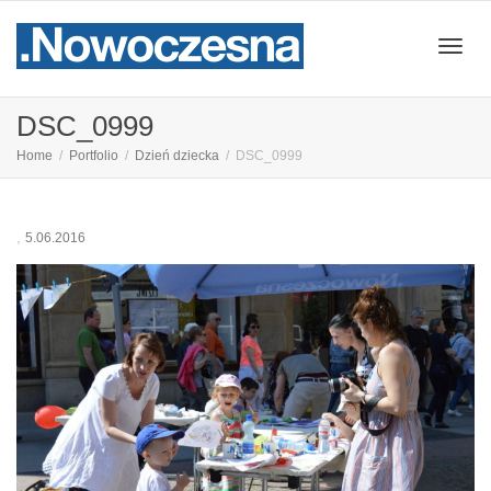
Przeł
DSC_0999
Home
Portfolio
Dzień dziecka
DSC_0999
nawig
,
5.06.2016