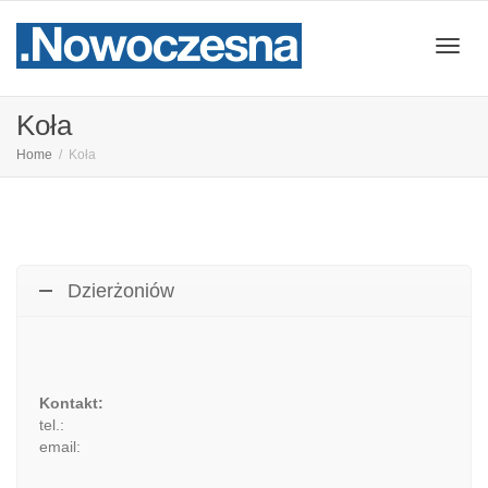
Przeł
Koła
Home
Koła
nawig
Dzierżoniów
Kontakt:
tel.:
email: